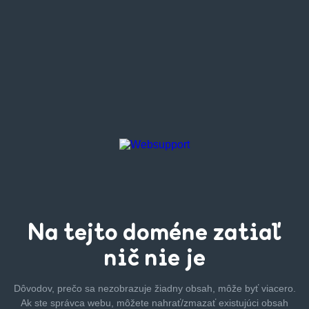
Na tejto
doméne zatiaľ
nič nie je
Dôvodov, prečo sa nezobrazuje žiadny obsah, môže byť
viacero.
Ak ste správca webu, môžete nahrať/zmazať
existujúci obsah